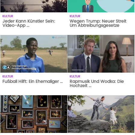
KULTUR
KULTUR
Jeder Kann Künstler Sein:
Wegen Trump: Neuer Streit
Video-App ...
Um Abtreibungsgesetze
327
AUFRUFE
13-08-18
1
AUFRUFE
14-10-20
KULTUR
KULTUR
Fußball Hilft: Ein Ehemaliger ...
Rapmusik Und Wodka: Die
Hochzeit ...
1
AUFRUFE
14-10-20
374
AUFRUFE
13-08-18