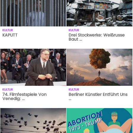
KULTUR
KULTUR
KAPUTT
Drei Stockwerke: Weißrusse
Baut ...
1
AUFRUFE
14-10-20
514
AUFRUFE
12-01-18
KULTUR
KULTUR
74. Filmfestspiele Von
Berliner Künstler Entführt Uns
Venedig: ...
...
406
AUFRUFE
12-09-17
1
AUFRUFE
14-10-20