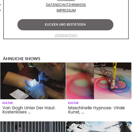
DATENSCHUTZHINWEISE
IMPRESSUM
KLICKEN UND BESTÄTIGEN
Abbrechen
ÄHNLICHE SHOWS
KULTUR
KULTUR
Van Gogh Unter Der Haut:
Maschinelle Hypnose: Virale
Kostenloses ...
Kunst, ...
417
AUFRUFE
05-02-18
560
AUFRUFE
19-02-18