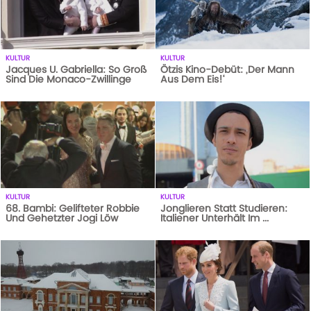
KULTUR
KULTUR
Jacques U. Gabriella: So Groß
Ötzis Kino-Debüt: ‚Der Mann
Sind Die Monaco-Zwillinge
Aus Dem Eis!‘
1
AUFRUFE
14-10-20
531
AUFRUFE
02-11-17
KULTUR
KULTUR
68. Bambi: Gelifteter Robbie
Jonglieren Statt Studieren:
Und Gehetzter Jogi Löw
Italiener Unterhält Im ...
1
AUFRUFE
14-10-20
1
AUFRUFE
14-10-20