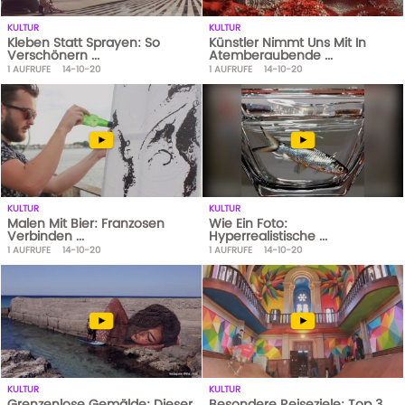
KULTUR
KULTUR
Kleben Statt Sprayen: So
Künstler Nimmt Uns Mit In
Verschönern ...
Atemberaubende ...
1
AUFRUFE
14-10-20
1
AUFRUFE
14-10-20
KULTUR
KULTUR
Malen Mit Bier: Franzosen
Wie Ein Foto:
Verbinden ...
Hyperrealistische ...
1
AUFRUFE
14-10-20
1
AUFRUFE
14-10-20
KULTUR
KULTUR
Grenzenlose Gemälde: Dieser
Besondere Reiseziele: Top 3