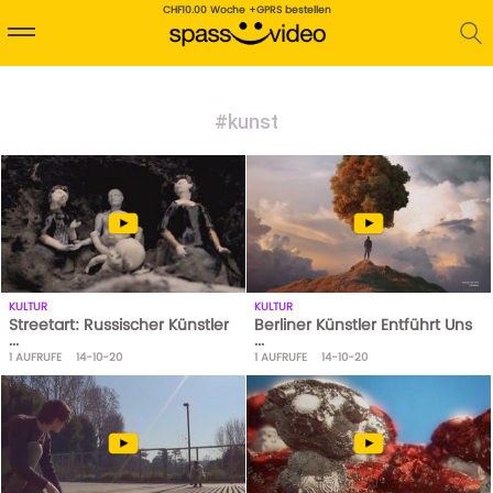
CHF10.00 Woche +GPRS bestellen
#kunst
KULTUR
KULTUR
Streetart: Russischer Künstler
Berliner Künstler Entführt Uns
...
...
1
AUFRUFE
14-10-20
1
AUFRUFE
14-10-20