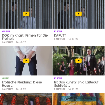
KULTUR
KULTUR
DOK Im Knast: Filmen Für Die
KAPUTT
Freiheit
1
AUFRUFE
14-10-20
1
AUFRUFE
14-10-20
MUSIK
KULTUR
Erotische Kleidung: Diese
Ist Das Kunst? Shia LaBeouf
Hose ...
Schließt ...
1
AUFRUFE
14-10-20
1
AUFRUFE
14-10-20