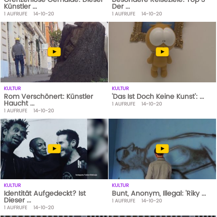
Künstler ...
Der ...
1
AUFRUFE
14-10-20
1
AUFRUFE
14-10-20
KULTUR
KULTUR
Rom Verschönert: Künstler
'Das Ist Doch Keine Kunst': ...
Haucht ...
1
AUFRUFE
14-10-20
1
AUFRUFE
14-10-20
KULTUR
KULTUR
Identität Aufgedeckt? Ist
Bunt, Anonym, Illegal: 'Riky ...
Dieser ...
1
AUFRUFE
14-10-20
1
AUFRUFE
14-10-20