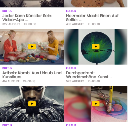
KULTUR
KULTUR
Jeder Kann Künstler Sein:
Holzmaler Macht Einen Auf
Video-App ...
Selfie: ...
327
AUFRUFE
13-08-18
433
AUFRUFE
13-08-18
KULTUR
KULTUR
Artbnb: Kombi Aus Urlaub Und
Durchgedreht:
Kunstkurs
Wunderschöne Kunst ...
414
AUFRUFE
13-08-18
573
AUFRUFE
16-03-18
KULTUR
KULTUR