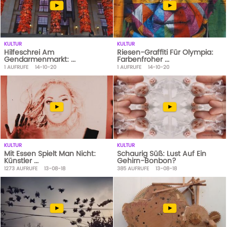
KULTUR
KULTUR
Hilfeschrei Am
Riesen-Graffiti Für Olympia:
Gendarmenmarkt: ...
Farbenfroher ...
1
AUFRUFE
14-10-20
1
AUFRUFE
14-10-20
KULTUR
KULTUR
Mit Essen Spielt Man Nicht:
Schaurig Süß: Lust Auf Ein
Künstler ...
Gehirn-Bonbon?
1273
AUFRUFE
13-08-18
385
AUFRUFE
13-08-18