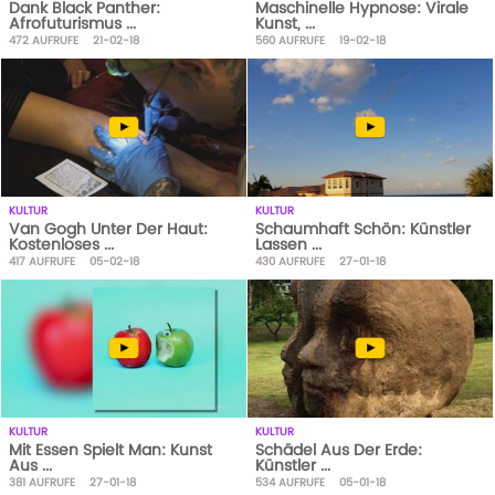
Dank Black Panther:
Maschinelle Hypnose: Virale
Afrofuturismus ...
Kunst, ...
472
AUFRUFE
21-02-18
560
AUFRUFE
19-02-18
KULTUR
KULTUR
Van Gogh Unter Der Haut:
Schaumhaft Schön: Künstler
Kostenloses ...
Lassen ...
417
AUFRUFE
05-02-18
430
AUFRUFE
27-01-18
KULTUR
KULTUR
Mit Essen Spielt Man: Kunst
Schädel Aus Der Erde:
Aus ...
Künstler ...
381
AUFRUFE
27-01-18
534
AUFRUFE
05-01-18