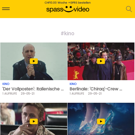
CHF10.00 Woche +GPRS bestellen
#kino
KINO
KINO
'Der Vollposten': Italienische ...
Berlinale: 'Chiraq'-Crew ...
1
AUFRUFE
29-05-21
1
AUFRUFE
29-05-21