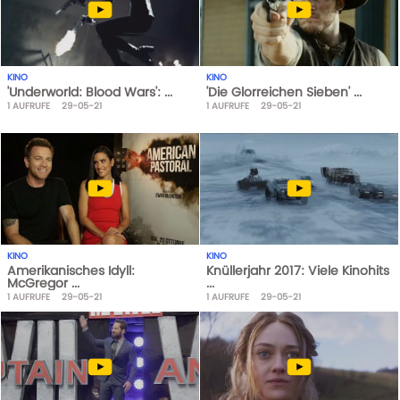
KINO
KINO
'Underworld: Blood Wars': ...
'Die Glorreichen Sieben' ...
1
AUFRUFE
29-05-21
1
AUFRUFE
29-05-21
KINO
KINO
Amerikanisches Idyll:
Knüllerjahr 2017: Viele Kinohits
McGregor ...
...
1
AUFRUFE
29-05-21
1
AUFRUFE
29-05-21