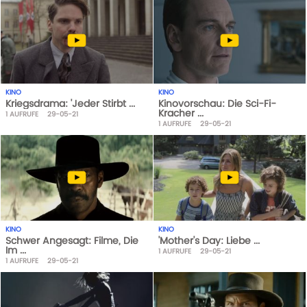
KINO
KINO
Kriegsdrama: 'Jeder Stirbt ...
Kinovorschau: Die Sci-Fi-
Kracher ...
1
AUFRUFE
29-05-21
1
AUFRUFE
29-05-21
KINO
KINO
Schwer Angesagt: Filme, Die
'Mother's Day: Liebe ...
Im ...
1
AUFRUFE
29-05-21
1
AUFRUFE
29-05-21