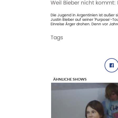
Weil Bieber nicht kommt: 
1
AUFRUFE
14-10-20
Die Jugend in Argentinien ist außer s
Justin Bieber auf seiner 'Purpose'-T
Einreise Ärger drohen. Denn vor Ja
Tags
#argentinien
#bieber
#fahne
#flagg
#tour
#wut
Share
ÄHNLICHE SHOWS