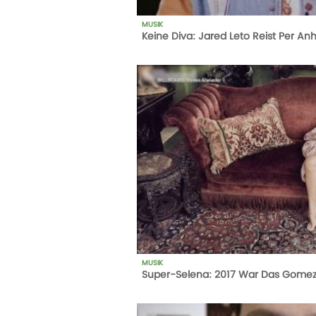
MUSIK
Keine Diva: Jared Leto Reist Per An
578
AUFRUFE
05-04-18
MUSIK
Super-Selena: 2017 War Das Gome
1
AUFRUFE
14-10-20