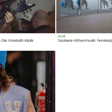
MUSIK
 Die Vorstadt-Idylle
Saubere Höhenmusik: Fensterp
505
AUFRUFE
01-01-18