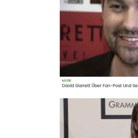
MUSIK
David Garrett Über Fan-Post Und S
1
AUFRUFE
14-10-20