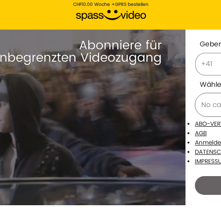
CHF10.00 Woche +GPRS bestellen
Abonniere für
Geben
nbegrenzten Videozugang
Wählen
ABO-VE
AGB
Anmeld
DATENSC
IMPRESS