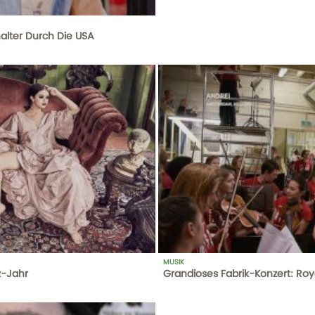
halter Durch Die USA
MUSIK
z-Jahr
Grandioses Fabrik-Konzert: Roy
290
AUFRUFE
25-08-17