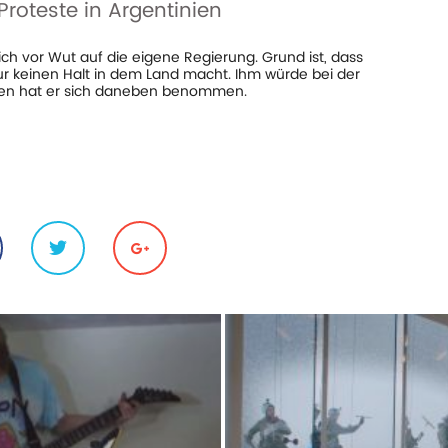
Proteste in Argentinien
ich vor Wut auf die eigene Regierung. Grund ist, dass
our keinen Halt in dem Land macht. Ihm würde bei der
hren hat er sich daneben benommen.
e
#justin
#justiz
#kommt
#nicht.
#protest
#purpose