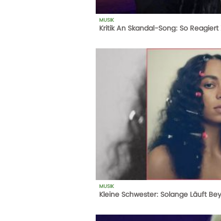
MUSIK
Kritik An Skandal-Song: So Reagiert
1
AUFRUFE
14-10-20
MUSIK
Kleine Schwester: Solange Läuft B
1
AUFRUFE
14-10-20