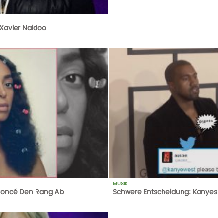
 Xavier Naidoo
MUSIK
eyoncé Den Rang Ab
Schwere Entscheidung: Kanyes A
1
AUFRUFE
14-10-20