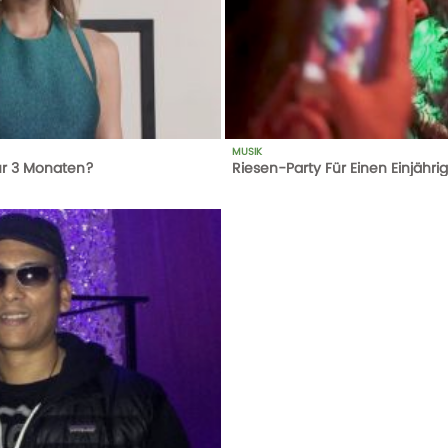
MUSIK
ur 3 Monaten?
Riesen-Party Für Einen Einjähri
425
AUFRUFE
24-10-17