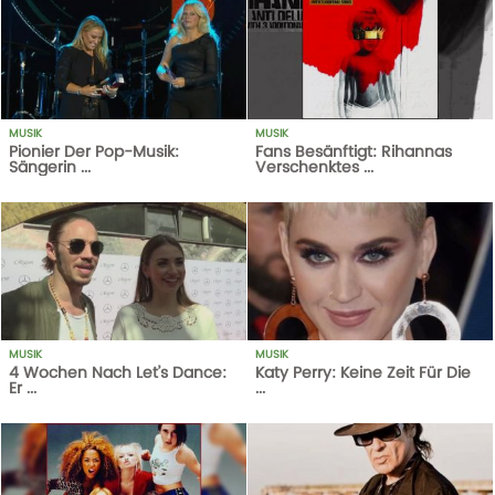
MUSIK
MUSIK
Pionier Der Pop-Musik:
Fans Besänftigt: Rihannas
Sängerin ...
Verschenktes ...
476
AUFRUFE
18-09-17
1
AUFRUFE
14-10-20
MUSIK
MUSIK
4 Wochen Nach Let’s Dance:
Katy Perry: Keine Zeit Für Die
Er ...
...
1
AUFRUFE
14-10-20
377
AUFRUFE
18-10-17