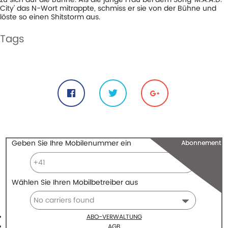
City' das N-Wort mitrappte, schmiss er sie von der Bühne und
löste so einen Shitstorm aus.
Tags
# brainchips
# bühne
#a
#alabama
#beleidigung
#city
#d
#fan
#festival
#kendrick
#lamar
#m
#rassismus
#song
Share
Geben Sie Ihre Mobilenummer ein
Abonnement
Wählen Sie Ihren Mobilbetreiber aus
ABO-VERWALTUNG
AGB