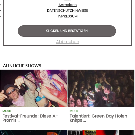
Anmelden
DATENSCHUTZHINWEISE
IMPRESSUM
KLICKEN UND BESTÄTIGEN
Abbrechen
ÄHNLICHE SHOWS
MUSIK
MUSIK
Festival-Freunde: Diese A-
Talentiert: Green Day Holen
Promis ...
Knirps ...
370
AUFRUFE
13-08-18
1
AUFRUFE
14-10-20