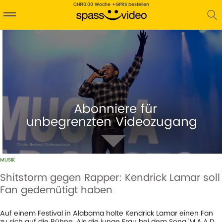
CHF10.00 Woche +GPRS bestellen
Abonniere für
unbegrenzten Videozugang
MUSIK
Shitstorm gegen Rapper: Kendrick Lamar soll
Fan gedemütigt haben
621
AUFRUFE
13-08-18
Auf einem Festival in Alabama holte Kendrick Lamar einen Fan
zu sich auf die Bühne. Als die junge Frau bei dem Song 'M.A.A.D.