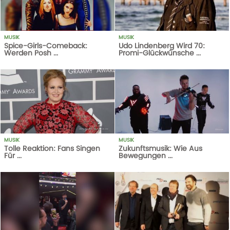
MUSIK
MUSIK
Spice-Girls-Comeback:
Udo Lindenberg Wird 70:
Werden Posh ...
Promi-Glückwünsche ...
1
AUFRUFE
14-10-20
1
AUFRUFE
14-10-20
MUSIK
MUSIK
Tolle Reaktion: Fans Singen
Zukunftsmusik: Wie Aus
Für ...
Bewegungen ...
1
AUFRUFE
14-10-20
1
AUFRUFE
14-10-20