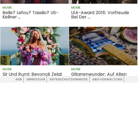
MUSIK
MUSIK
Belle? Lefou? Tassilo? US-
LEA-Award 2016: Vorfreude
Kellner ...
Bei Der ...
1301
AUFRUFE
18-12-17
1
AUFRUFE
14-10-20
MUSIK
MUSIK
Sir Und Rumi: Beyoncé Zeigt
Gitarrenwunder: Auf Alten
Erstes Foto Von Zwillingen
Skateboards Abrocken
AGB
IMPRESSUM
DATENSCHUTZHINWEISE
ABO-VERWALTUNG
1
AUFRUFE
14-10-20
1
AUFRUFE
14-10-20
MUSIK
MUSIK
Überflieger: US-Rapper Lamar
Wird Destiny’s Child Beim