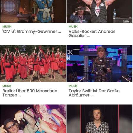
MUSIK
MUSIK
'CIV 6': Grammy-Gewinner ...
Volks-Rocker: Andreas
Gabalier ...
1
AUFRUFE
14-10-20
1
AUFRUFE
14-10-20
MUSIK
MUSIK
Berlin: Über 800 Menschen
Taylor Swift Ist Der Große
Tanzen ...
Abräumer ...
1
AUFRUFE
14-10-20
1
AUFRUFE
14-10-20