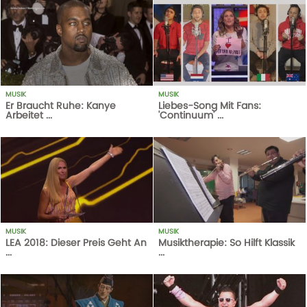
MUSIK
MUSIK
Er Braucht Ruhe: Kanye
Liebes-Song Mit Fans:
Arbeitet ...
'Continuum' ...
399
AUFRUFE
14-03-18
1
AUFRUFE
14-10-20
MUSIK
MUSIK
LEA 2018: Dieser Preis Geht An
Musiktherapie: So Hilft Klassik
...
...
1280
AUFRUFE
10-04-18
1
AUFRUFE
14-10-20