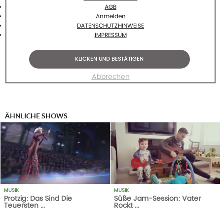
AGB
Anmelden
DATENSCHUTZHINWEISE
IMPRESSUM
KLICKEN UND BESTÄTIGEN
Abbrechen
ÄHNLICHE SHOWS
MUSIK
MUSIK
Protzig: Das Sind Die
Süße Jam-Session: Vater
Teuersten ...
Rockt ...
1
AUFRUFE
14-10-20
456
AUFRUFE
20-02-18