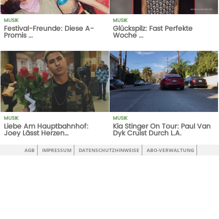
MUSIK
MUSIK
Festival-Freunde: Diese A-
Glückspilz: Fast Perfekte
Promis ...
Woche ...
370
AUFRUFE
13-08-18
1
AUFRUFE
14-10-20
MUSIK
MUSIK
Liebe Am Hauptbahnhof:
Kia Stinger On Tour: Paul Van
Joey Lässt Herzen
Dyk Cruist Durch L.A.
Höherschlagen
1
AUFRUFE
14-10-20
736
AUFRUFE
22-12-17
AGB
IMPRESSUM
DATENSCHUTZHINWEISE
ABO-VERWALTUNG
MUSIK
MUSIK