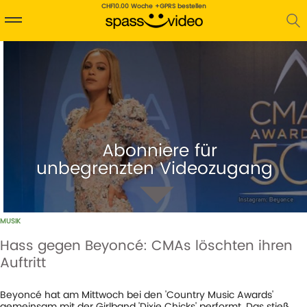
CHF10.00 Woche +GPRS bestellen
Abonniere für
unbegrenzten Videozugang
MUSIK
Hass gegen Beyoncé: CMAs löschten ihren
Auftritt
1
AUFRUFE
14-10-20
Beyoncé hat am Mittwoch bei den 'Country Music Awards'
gemeinsam mit der Girlband 'Dixie Chicks' performt. Das stieß