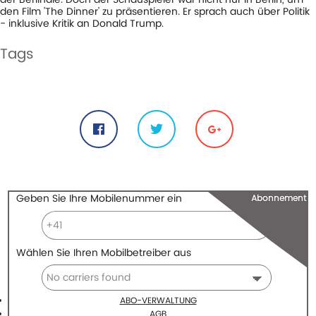
den Film 'The Dinner' zu präsentieren. Er sprach auch über Politik
- inklusive Kritik an Donald Trump.
Tags
#berlinale
#dinner
#gere
#moverman
#oren
#richard
#schauspieler
#the
Share
Geben Sie Ihre Mobilenummer ein
Abonnement
Wählen Sie Ihren Mobilbetreiber aus
ABO-VERWALTUNG
AGB