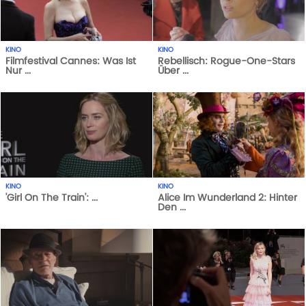
KINO
KINO
Filmfestival Cannes: Was Ist
Rebellisch: Rogue-One-Stars
Nur ...
Über ...
347
AUFRUFE
13-08-18
1
AUFRUFE
29-05-21
KINO
KINO
'Girl On The Train': ...
Alice Im Wunderland 2: Hinter
Den ...
1
AUFRUFE
29-05-21
1
AUFRUFE
29-05-21