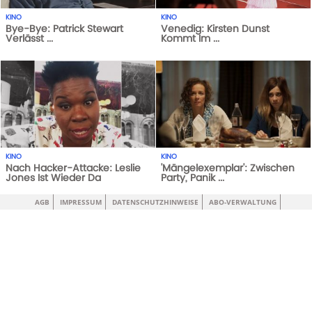
KINO
KINO
Bye-Bye: Patrick Stewart
Venedig: Kirsten Dunst
Verlässt ...
Kommt Im ...
1
AUFRUFE
14-10-20
3
AUFRUFE
20-04-20
KINO
KINO
Nach Hacker-Attacke: Leslie
'Mängelexemplar': Zwischen
Jones Ist Wieder Da
Party, Panik ...
1
AUFRUFE
29-05-21
1
AUFRUFE
29-05-21
AGB
IMPRESSUM
DATENSCHUTZHINWEISE
ABO-VERWALTUNG
KINO
KINO
James Bond 25: Danny Boyle
Alicia Vikander: So Sieht Die