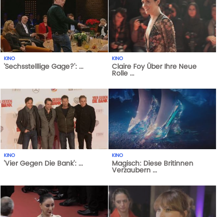
KINO
KINO
'Sechsstelllige Gage?': ...
Claire Foy Über Ihre Neue
Rolle ...
1
AUFRUFE
29-05-21
1
AUFRUFE
14-10-20
KINO
KINO
'Vier Gegen Die Bank': ...
Magisch: Diese Britinnen
Verzaubern ...
1
AUFRUFE
29-05-21
1
AUFRUFE
29-05-21