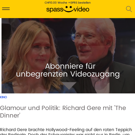
CHF10.00 Woche +GPRS bestellen
Abonniere für
unbegrenzten Videozugang
KINO
Glamour und Politik: Richard Gere mit 'The
Dinner'
1
AUFRUFE
14-10-20
Richard Gere brachte Hollywood-Feeling auf den roten Teppich
der Berlinale. Doch der Schauspieler war nicht nur in Berlin, um