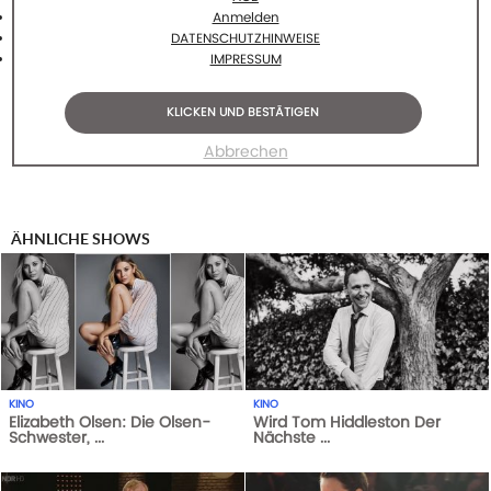
Anmelden
DATENSCHUTZHINWEISE
IMPRESSUM
KLICKEN UND BESTÄTIGEN
Abbrechen
ÄHNLICHE SHOWS
KINO
KINO
Elizabeth Olsen: Die Olsen-
Wird Tom Hiddleston Der
Schwester, ...
Nächste ...
1
AUFRUFE
29-05-21
1
AUFRUFE
29-05-21