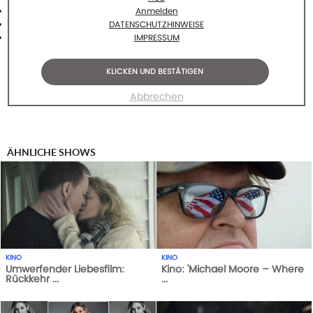
Anmelden
DATENSCHUTZHINWEISE
IMPRESSUM
KLICKEN UND BESTÄTIGEN
Abbrechen
ÄHNLICHE SHOWS
KINO
KINO
Umwerfender Liebesfilm:
Kino: 'Michael Moore – Where
Rückkehr ...
...
1
AUFRUFE
14-10-20
1
AUFRUFE
29-05-21