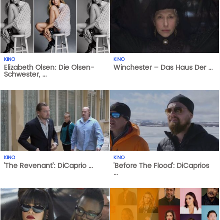
KINO
KINO
Elizabeth Olsen: Die Olsen-
Winchester – Das Haus Der ...
Schwester, ...
326
AUFRUFE
20-02-18
1
AUFRUFE
29-05-21
KINO
KINO
'The Revenant': DiCaprio ...
'Before The Flood': DiCaprios
...
1
AUFRUFE
29-05-21
1
AUFRUFE
29-05-21