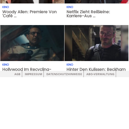
KINO
KINO
Woody Allen: Premiere Von
Netflix Zieht Reißleine:
'Café ...
Karriere-Aus ...
1
AUFRUFE
29-05-21
3
AUFRUFE
20-04-20
KINO
KINO
Hollywood Im Recycling-
Hinter Den Kulissen: Beckham
Fieber: Diese Remakes
Erntet Spott Für Filmrolle
AGB
IMPRESSUM
DATENSCHUTZHINWEISE
ABO-VERWALTUNG
Kommen
1
AUFRUFE
29-05-21
1
AUFRUFE
14-10-20
KINO
KINO
'Die Welt Der Wunderlichs':
'Der Vollposten': Italienische