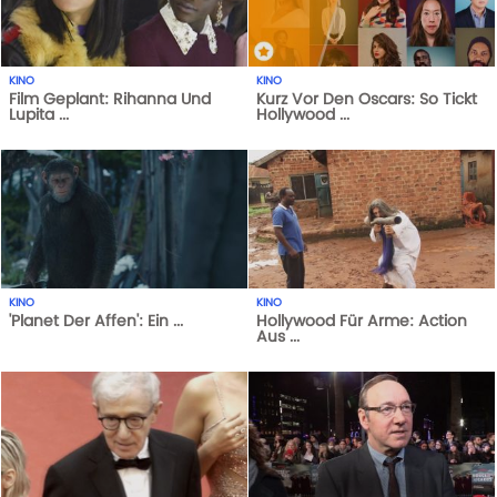
KINO
KINO
Film Geplant: Rihanna Und
Kurz Vor Den Oscars: So Tickt
Lupita ...
Hollywood ...
1
AUFRUFE
14-10-20
1
AUFRUFE
29-05-21
KINO
KINO
'Planet Der Affen': Ein ...
Hollywood Für Arme: Action
Aus ...
1
AUFRUFE
14-10-20
1
AUFRUFE
29-05-21