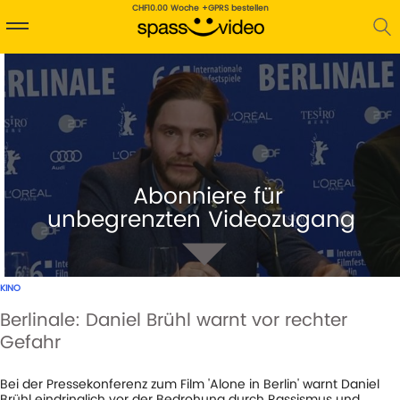
CHF10.00 Woche +GPRS bestellen
Abonniere für
unbegrenzten Videozugang
KINO
Berlinale: Daniel Brühl warnt vor rechter
Gefahr
1
AUFRUFE
29-05-21
Bei der Pressekonferenz zum Film 'Alone in Berlin' warnt Daniel
Brühl eindringlich vor der Bedrohung durch Rassismus und