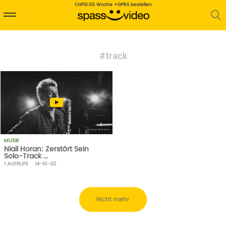
CHF10.00 Woche +GPRS bestellen
#track
MUSIK
Niall Horan: Zerstört Sein
Solo-Track ...
1
AUFRUFE
14-10-20
Nicht mehr