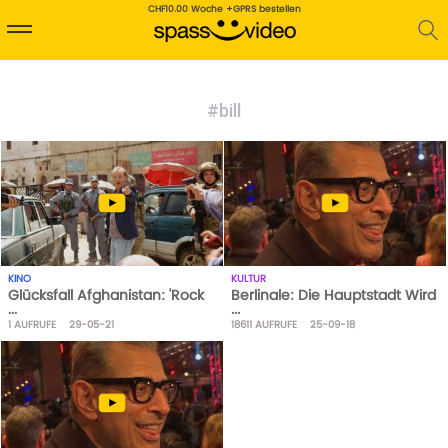
CHF10.00 Woche +GPRS bestellen
#bill
KINO
KULTUR
Glücksfall Afghanistan: 'Rock
Berlinale: Die Hauptstadt Wird
...
...
1
AUFRUFE
29-05-21
18611
AUFRUFE
25-09-18